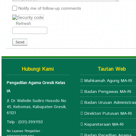
Notify me of follow-up comments
Refresh
Send
Hubungi Kami
Tautan Web
Mahkamah Agung MA-RI
Pengadilan Agama Gresik Kelas
IA
Badan Pengawas MA-RI
Jl. Dr. Wahidin Sudiro Husodo No.
Badan Urusan Administras
45, Kebomas, Kabupaten Gresik,
61121
Direktori Putusan MA-RI
Telp : (031)-3991193
Kepaniteraan MA-RI
:
No Layanan Pengadilan
Badan Peradilan Agama