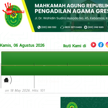
Kamis, 06 Agustus 2026
Ikuti Kami di
Beranda
Profil Pengadilan
Layanan Hukum
La
Home
Halaman Utama
Prosedur & Info Perkara
In
PPID
>
CCTV Online
Berita
on
18 May 2026
. Hits: 101
Seputar
Peradilan