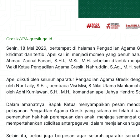
Gresik//PA-gresik.go.id
Senin, 18 Mei 2026, bertempat di halaman Pengadilan Agama Gre
khidmat dan tertib. Apel kali ini menjadi momen yang penuh har
Ahmad Zaenal Fanani, S.H.I., M.Si., M.H. sebelum dilantik menj
Wakil Ketua Pengadilan Agama Gresik, Nahruddin, S.Ag., M.H. s
Apel diikuti oleh seluruh aparatur Pengadilan Agama Gresik den
oleh Nur Laily, S.E.I., pembaca Visi Misi, 8 Nilai Utama Mahkam
oleh Adhi Kurniawan, S.H., M.H., komandan apel Jahya Hendro S
Dalam amanatnya, Bapak Ketua menyampaikan pesan mendal
pelayanan Pengadilan Agama Gresik yang selama ini telah di
pemenuhan hak-hak perempuan dan anak, menjaga semangat dala
mempertahankan soliditas antarpegawai dalam menjalankan tug
Selain itu, beliau juga berpesan agar seluruh aparatur sena