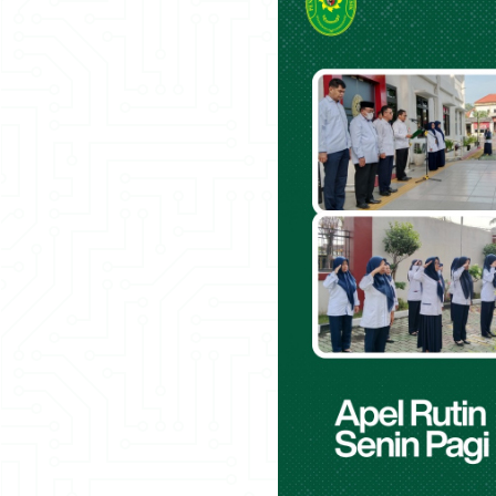
>
1
Dhulhijjah
dipasti....