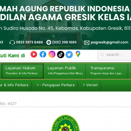
kuti Kami di
Layanan Hukum
Layanan Publik
Transparansi
Prosedur & Info Perkara
Info/Pengaduan/Hak Masy
Program kerja dan Laporan
r & Info Perkara
>
- Pengajuan Perkara
>
Verzet
Hits: 4521