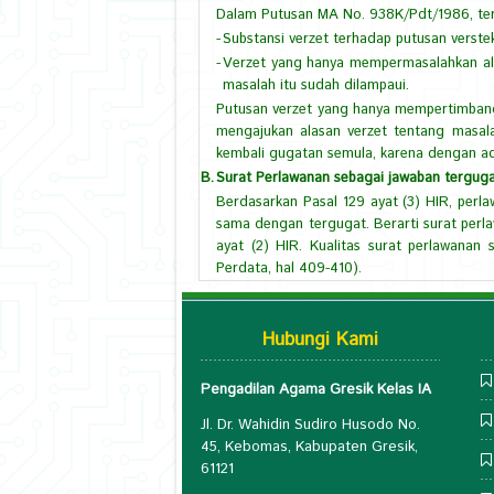
Dalam Putusan MA No. 938K/Pdt/1986, ter
-
Substansi verzet terhadap putusan verste
-
Verzet yang hanya mempermasalahkan ala
masalah itu sudah dilampaui.
Putusan verzet yang hanya mempertimbangk
mengajukan alasan verzet tentang masal
kembali gugatan semula, karena dengan ada
B.
Surat Perlawanan sebagai jawaban terguga
Berdasarkan Pasal 129 ayat (3) HIR, perl
sama dengan tergugat. Berarti surat perl
ayat (2) HIR. Kualitas surat perlawana
Perdata, hal 409-410).
Hubungi Kami
Pengadilan Agama Gresik Kelas IA
Jl. Dr. Wahidin Sudiro Husodo No.
45, Kebomas, Kabupaten Gresik,
61121