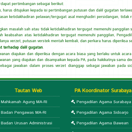
dapat pertimbangan sebagai berikut:
k, harus ditujukan kepada isi pertimbangan putusan dan dalil gugatan terlaw
san ketidakhadiran pelawan/tergugat asal menghadiri persidangan, tidak 
an masalah sah atau tidak ketidakhadiran tergugat memenuhi panggilan si
ah keabsahan atas ketidakhadiran tergugat memenuhi panggilan, Pengadi
nya verzet, putusan verstek mentah kembali, dan perkara harus diperiksa s
t terhadap dalil gugatan
.
awanan diajukan dan diperiksa dengan acara biasa yang berlaku untuk acar
awanan yang diajukan dan disampaikan kepada PA, pada hakikatnya sama den
n sebagai jawaban dalam proses verzet dianggap sebagai jawaban pada s
Tautan Web
PA Koordinator Surabaya
Mahkamah Agung MA-RI
Pengadilan Agama Surabaya
Badan Pengawas MA-RI
Pengadilan Agama Sidoarjo
Badan Urusan Administrasi
Pengadilan Agama Bawean