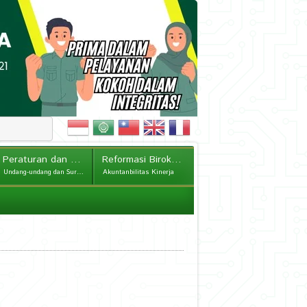
Peraturan dan Kebijakan
Reformasi Birokrasi
Undang-undang dan Surat Edaran
Akuntanbilitas Kinerja