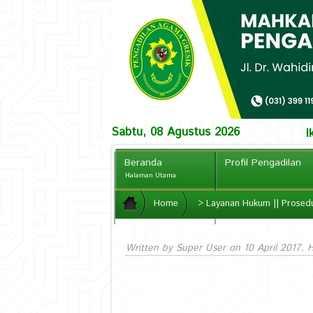
Sabtu, 08 Agustus 2026
I
Beranda
Profil Pengadilan
Halaman Utama
PPID
Home
>
Layanan Hukum || Prosedu
CCTV Online
Written by Super User on
10 April 2017
. 