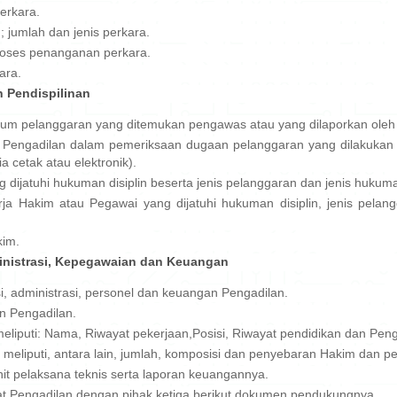
erkara.
n; jumlah dan jenis perkara.
roses penanganan perkara.
ara.
 Pendispilinan
um pelanggaran yang ditemukan pengawas atau yang dilaporkan oleh m
 Pengadilan dalam pemeriksaan dugaan pelanggaran yang dilakukan 
 cetak atau elektronik).
dijatuhi hukuman disiplin beserta jenis pelanggaran dan jenis hukuman
erja Hakim atau Pegawai yang dijatuhi hukuman disiplin, jenis pela
kim.
ministrasi, Kepegawaian dan Keuangan
, administrasi, personel dan keuangan Pengadilan.
n Pengadilan.
eliputi: Nama, Riwayat pekerjaan,Posisi, Riwayat pendidikan dan Pen
g meliputi, antara lain, jumlah, komposisi dan penyebaran Hakim dan p
t pelaksana teknis serta laporan keuangannya.
uat Pengadilan dengan pihak ketiga berikut dokumen pendukungnya.