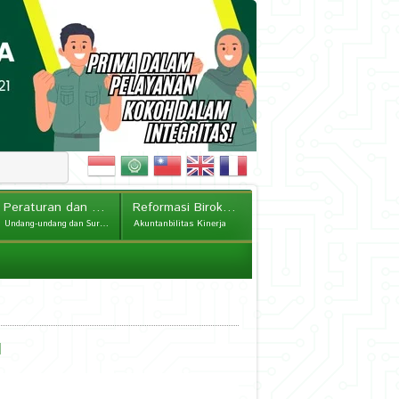
Peraturan dan Kebijakan
Reformasi Birokrasi
Undang-undang dan Surat Edaran
Akuntanbilitas Kinerja
N