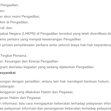
i Pengadilan;
lan;
dan situs resmi Pengadilan;
kim di Pengadilan;
ural; dan
bat Negara (LHKPN) di Pengadilan tersebut yang telah diverifikasi da
 jenis perkara yang menjadi kewenangan Pengadilan.
proses penyelesaian perkara serta seluruh biaya hak-hak kepaniter
Tingkat Pertama.
tan, Keuangan dan Kinerja Pengadilan
gram dan/atau kegiatan yang sedang dijalankan Pengadilan.
asyarakat
bungan dengan peradilan, antara lain hak mendapat bantuan hukum, 
sidangan.
langgaran yang dilakukan Hakim dan Pegawai;
garan Hakim dan Pegawai.
 informasi, tata cara mengajukan keberatan terhadap pelayanan info
as pelayanan informasi dan penanganan keberatan terhadap pelayanan