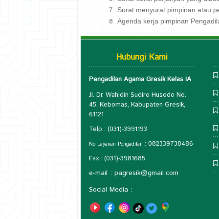
Surat menyurat pimpinan atau pe
Agenda kerja pimpinan Pengadila
Hubungi Kami
Pengadilan Agama Gresik Kelas IA
Jl. Dr. Wahidin Sudiro Husodo No.
45, Kebomas, Kabupaten Gresik,
61121
Telp : (031)-3991193
: 082339738486
No Layanan Pengadilan
Fax : (031)-3981685
e-mail :
pagresik@gmail.com
Social Media :