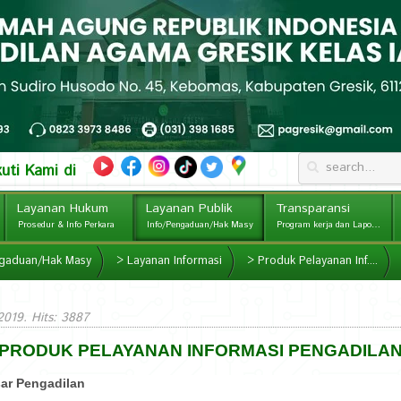
kuti Kami di
Layanan Hukum
Layanan Publik
Transparansi
Prosedur & Info Perkara
Info/Pengaduan/Hak Masy
Program kerja dan Laporan
engaduan/Hak Masy
>
Layanan Informasi
>
Produk Pelayanan Inf....
2019
. Hits: 3887
PRODUK PELAYANAN INFORMASI PENGADILA
sar Pengadilan