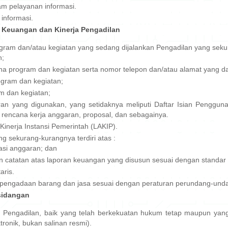
m pelayanan informasi.
informasi.
, Keuangan dan Kinerja Pengadilan
gram dan/atau kegiatan yang sedang dijalankan Pengadilan yang sekur
n;
a program dan kegiatan serta nomor telepon dan/atau alamat yang da
ogram dan kegiatan;
m dan kegiatan;
an yang digunakan, yang setidaknya meliputi Daftar Isian Penggu
A, rencana kerja anggaran, proposal, dan sebagainya.
Kinerja Instansi Pemerintah (LAKIP).
 sekurang-kurangnya terdiri atas :
asi anggaran; dan
n catatan atas laporan keuangan yang disusun sesuai dengan standar 
aris.
pengadaan barang dan jasa sesuai dengan peraturan perundang-undan
rsidangan
 Pengadilan, baik yang telah berkekuatan hukum tetap maupun yan
tronik, bukan salinan resmi).