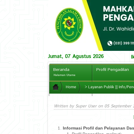
Jumat, 07 Agustus 2026
I
Beranda
Profil Pengadilan
Halaman Utama
PPID
Home
>
Layanan Publik || Info/P
CCTV Online
Written by Super User on
05 September 
Informasi Profil dan Pelayanan Da