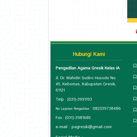
Hubungi Kami
Pengadilan Agama Gresik Kelas IA
Jl. Dr. Wahidin Sudiro Husodo No.
45, Kebomas, Kabupaten Gresik,
61121
Telp : (031)-3991193
: 082339738486
No Layanan Pengadilan
Fax : (031)-3981685
e-mail :
pagresik@gmail.com