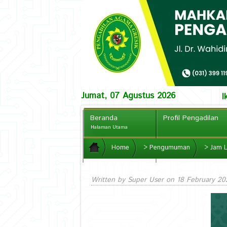
Jumat, 07 Agustus 2026
I
Beranda
Profil Pengadilan
Halaman Utama
PPID
Home
>
Pengumuman
CCTV Online
>
Jam L
Written by Super User on
18 February 20