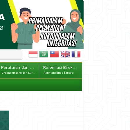
Peraturan dan Kebijakan
Reformasi Birokrasi
Undang-undang dan Surat Edaran
Akuntanbilitas Kinerja